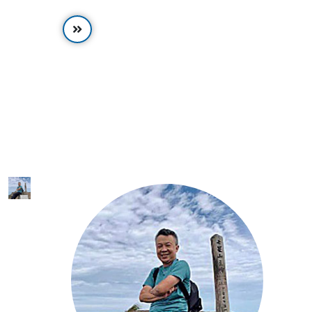
開
啓
連
結
圖
示