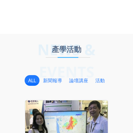
結
圖
示
NEWS &
產學活動
EVENTS
ALL
新聞報導
論壇講座
活動