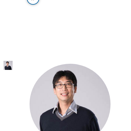
啓
連
結
圖
示