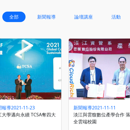
全部
新聞報導
論壇講座
活動
聞報導
2021-11-23
新聞報導
2021-11-11
江大學邁向永續 TCSA奪四大
淡江與雲馥數位產學合作 
全雲端校園