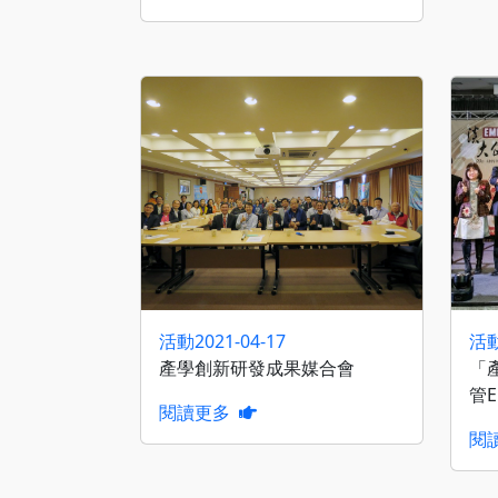
活動
2021-04-17
活
產學創新研發成果媒合會
「
管
閱讀更多
閱