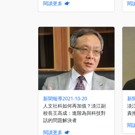
閱讀更多
閱
新聞報導
2021-10-20
新
人文社科如何再加值？淡江副
淡
校長王高成：進階為與科技對
責
話的問題解決者
閱
閱讀更多