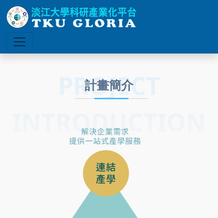
PROJECT
計畫簡介
INTRODUCTION