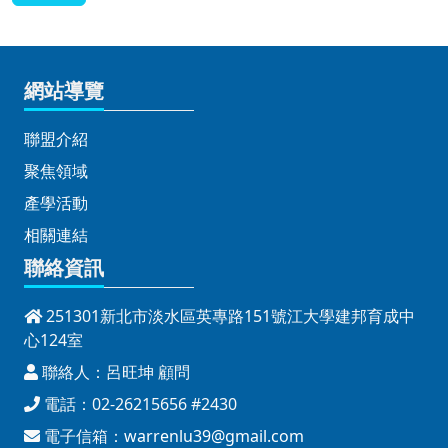
網站導覽
聯盟介紹
聚焦領域
產學活動
相關連結
聯絡資訊
251301新北市淡水區英專路151號江大學建邦育成中
心124室
聯絡人：呂旺坤 顧問
電話：02-26215656 #2430
電子信箱：
warrenlu39@gmail.com