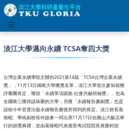
淡江大學邁向永續 TCSA奪四大獎
台灣企業永續學院主辦的2021第14屆「TCSA台灣企業永續
獎」，11月13日揭曉大學獲獎名單，淡江大學首次參加就獲
評審團肯定，獲頒「永續單項績效-社會共融領袖獎」，也為
全國唯三獲得該殊榮的大學；另獲「永續報告書銅獎」也是
該校今年首度出版永續報告書後所得到的肯定。淡江校長葛
煥昭、學術副校長何啟東一同出席11月17日在圓山大飯店舉
行的頒獎典禮，並由葛煥昭代表接受考試院院長黃榮村頒